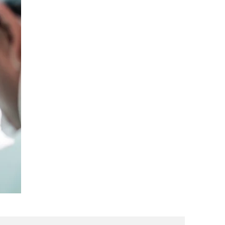
rgie Orale
tite commune
ontpellier, le
le du Languedoc
enue.