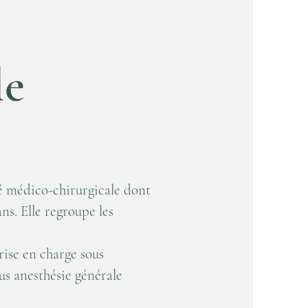
le
té médico-chirurgicale dont
ans. Elle regroupe les
:
rise en charge sous
ous anesthésie générale