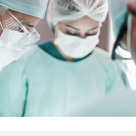
Pôle de Chiru
du Languedoc
Situé à Valergues, pe
située à proximité de M
pôle de chirurgie ora
vous souhaite la bienv